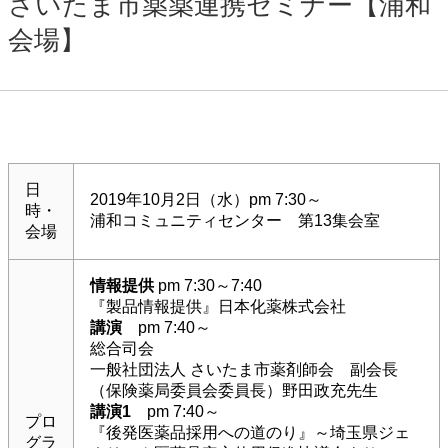
さいたま市薬薬連携セミナー【浦和
会場】
日
2019年10月2日（水）pm 7:30～
時・
浦和コミュニティセンター 第13集会室
会場
情報提供
pm 7:30～7:40
『製品情報提供』日本化薬株式会社
講演
pm 7:40～
総合司会
一般社団法人 さいたま市薬剤師会 副会長
（保険薬局委員会委員長）野田政充先生
講演1
pm 7:40～
プロ
『後発医薬品採用への道のり』～埼玉県ジェ
グラ