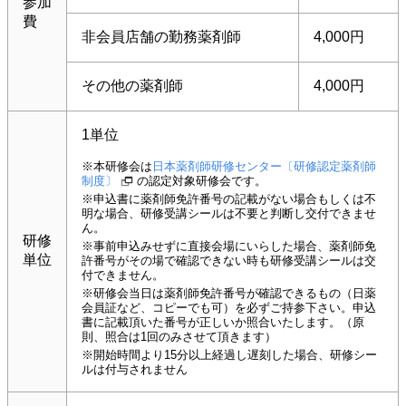
参加
費
非会員店舗の勤務薬剤師
4,000円
その他の薬剤師
4,000円
1単位
※本研修会は
日本薬剤師研修センター〔研修認定薬剤師
制度〕
の認定対象研修会です。
※申込書に薬剤師免許番号の記載がない場合もしくは不
明な場合、研修受講シールは不要と判断し交付できませ
ん。
研修
※事前申込みせずに直接会場にいらした場合、薬剤師免
単位
許番号がその場で確認できない時も研修受講シールは交
付できません。
※研修会当日は薬剤師免許番号が確認できるもの（日薬
会員証など、コピーでも可）を必ずご持参下さい。申込
書に記載頂いた番号が正しいか照合いたします。（原
則、照合は1回のみさせて頂きます）
※開始時間より15分以上経過し遅刻した場合、研修シー
ルは付与されません