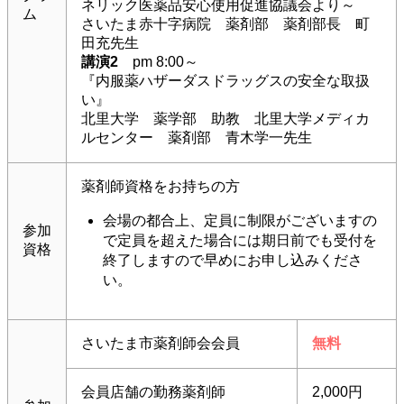
ネリック医薬品安心使用促進協議会より～
ム
さいたま赤十字病院 薬剤部 薬剤部長 町
田充先生
講演2
pm 8:00～
『内服薬ハザーダスドラッグスの安全な取扱
い』
北里大学 薬学部 助教 北里大学メディカ
ルセンター 薬剤部 青木学一先生
薬剤師資格をお持ちの方
会場の都合上、定員に制限がございますの
参加
で定員を超えた場合には期日前でも受付を
資格
終了しますので早めにお申し込みくださ
い。
さいたま市薬剤師会会員
無料
会員店舗の勤務薬剤師
2,000円