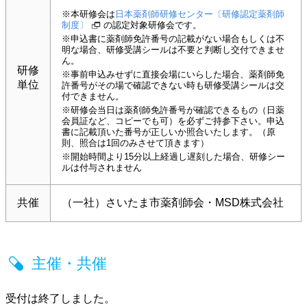
※本研修会は
日本薬剤師研修センター〔研修認定薬剤師
制度〕
の認定対象研修会です。
※申込書に薬剤師免許番号の記載がない場合もしくは不
明な場合、研修受講シールは不要と判断し交付できませ
ん。
研修
※事前申込みせずに直接会場にいらした場合、薬剤師免
単位
許番号がその場で確認できない時も研修受講シールは交
付できません。
※研修会当日は薬剤師免許番号が確認できるもの（日薬
会員証など、コピーでも可）を必ずご持参下さい。申込
書に記載頂いた番号が正しいか照合いたします。（原
則、照合は1回のみさせて頂きます）
※開始時間より15分以上経過し遅刻した場合、研修シー
ルは付与されません
共催
（一社）さいたま市薬剤師会・MSD株式会社
主催・共催
受付は終了しました。