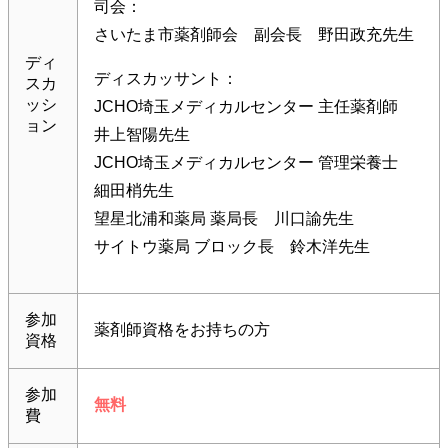
司会：
さいたま市薬剤師会 副会長 野田政充先生
ディ
ディスカッサント：
スカ
ッシ
JCHO埼玉メディカルセンター 主任薬剤師
ョン
井上智陽先生
JCHO埼玉メディカルセンター 管理栄養士
細田梢先生
望星北浦和薬局 薬局長 川口諭先生
サイトウ薬局 ブロック長 鈴木洋先生
参加
薬剤師資格をお持ちの方
資格
参加
無料
費